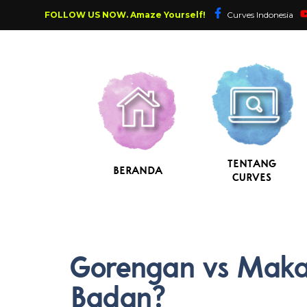
FOLLOW US NOW. Amaze Yourself!
Curves Indonesia
TENTANG
BERANDA
CURVES
Gorengan vs Makan
Badan?