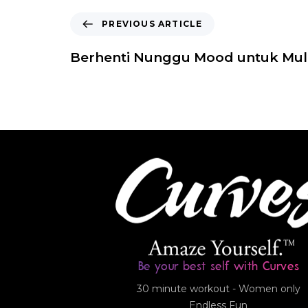
PREVIOUS ARTICLE
Berhenti Nunggu Mood untuk Mul
Be your best self with Curves
30 minute workout - Women only
Endless Fun