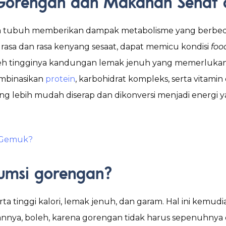
Gorengan dan Makanan Sehat 
m tubuh memberikan dampak metabolisme yang berbeda
rasa dan rasa kenyang sesaat, dapat memicu kondisi
foo
oleh tingginya kandungan lemak jenuh yang memerlukan
ombinasikan
protein
, karbohidrat kompleks, serta vitami
imbang lebih mudah diserap dan dikonversi menjadi ener
n Gemuk?
umsi gorengan?
serta tinggi kalori, lemak jenuh, dan garam. Hal ini ke
nya, boleh, karena gorengan tidak harus sepenuhnya di