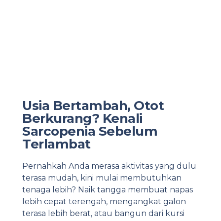
Usia Bertambah, Otot
M
Berkurang? Kenali
L
Sarcopenia Sebelum
Ke
Terlambat
or
yan
Pernahkah Anda merasa aktivitas yang dulu
me
terasa mudah, kini mulai membutuhkan
pat
tenaga lebih? Naik tangga membuat napas
bu
lebih cepat terengah, mengangkat galon
tib
terasa lebih berat, atau bangun dari kursi