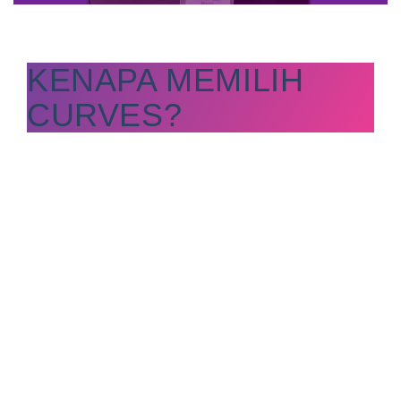
KENAPA MEMILIH
CURVES?
Curves telah mengubah konsep kebugaran
perempuan dengan Curves Circuit yang
menyenangkan, cepat dan aman. Olahraga
singkat bersama Curves memiliki manfaat yang
lebih lama setelah selesai.
Berbeda dengan tempat lainnya, menjadi
anggota Curves akan membuatmu
menemukan rumah kedua, dengan tempat
yang nyaman, Coach yang suportif dan selalu
memotivasi, alat-alat berolahraga sesuai
kebutuhan, dan membantu hidupmu lebih