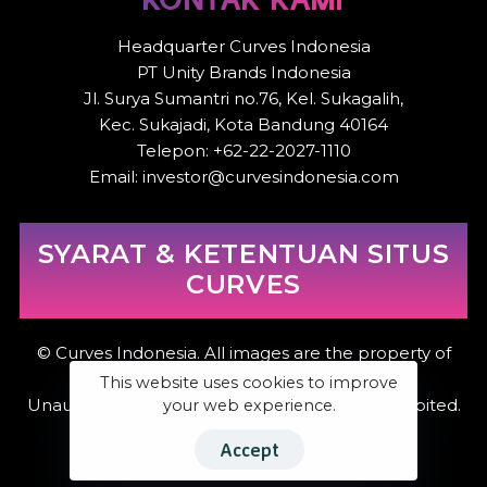
Headquarter Curves Indonesia
PT Unity Brands Indonesia
Jl. Surya Sumantri no.76, Kel. Sukagalih,
Kec. Sukajadi, Kota Bandung 40164
Telepon: +62-22-2027-1110
Email: investor@curvesindonesia.com
SYARAT & KETENTUAN SITUS
CURVES
© Curves Indonesia. All images are the property of
Curves Indonesia.
This website uses cookies to improve
Unauthorized use or distribution is strictly prohibited.
your web experience.
Accept