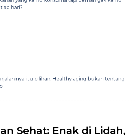
anan yang kamu konsumsi tapi pernah gak kamu
tiap hari?
njalaninya, itu pilihan. Healthy aging bukan tentang
ap
n Sehat: Enak di Lidah,