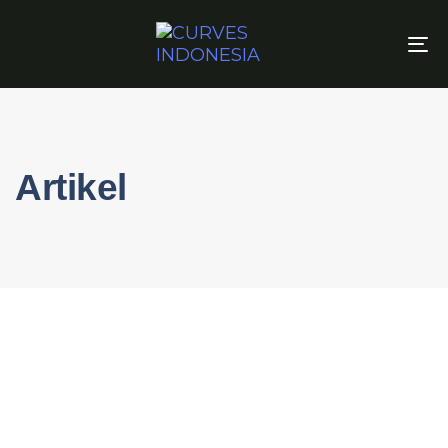
To
na
Artikel