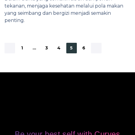
tekanan, menjaga kesehatan melalui pola makan
yang seimbang dan bergizi menjadi semakin
penting.
1
…
3
4
5
6
Be your best self with Curves