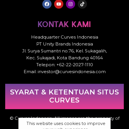
KONTAK KAMI
Headquarter Curves Indonesia
PT Unity Brands Indonesia
Jl. Surya Sumantri no.76, Kel. Sukagalih,
Kec. Sukajadi, Kota Bandung 40164
Telepon: +62-22-2027-1110
Email: investor@curvesindonesia.com
SYARAT & KETENTUAN SITUS
CURVES
© Curves Indonesia. All images are the property of
This website uses cookies to improve
Curves Indonesia.