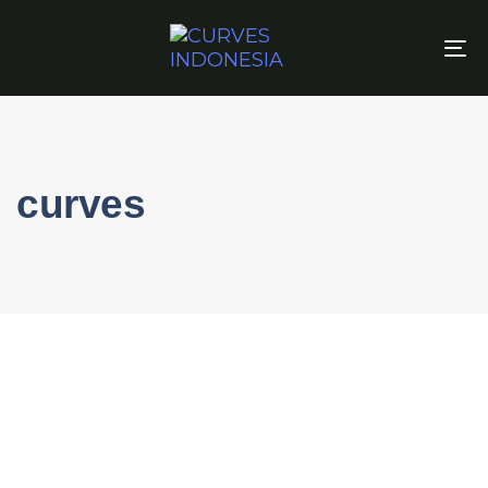
To
na
curves