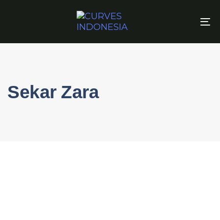
To
na
Sekar Zara