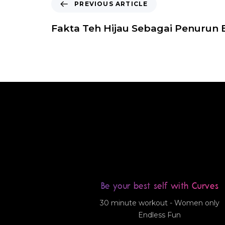
PREVIOUS ARTICLE
Fakta Teh Hijau Sebagai Penurun 
Be your best self with Curves
30 minute workout - Women only
Endless Fun