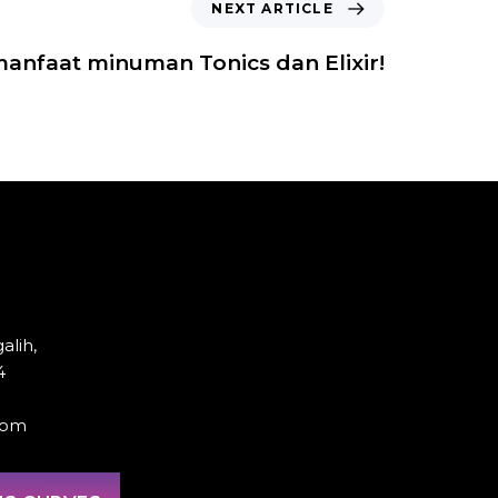
NEXT ARTICLE
manfaat minuman Tonics dan Elixir!
alih,
4
com