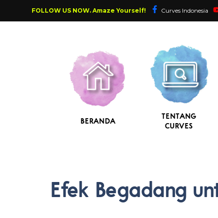
FOLLOW US NOW. Amaze Yourself!
Curves Indonesia
TENTANG
BERANDA
CURVES
Efek Begadang un