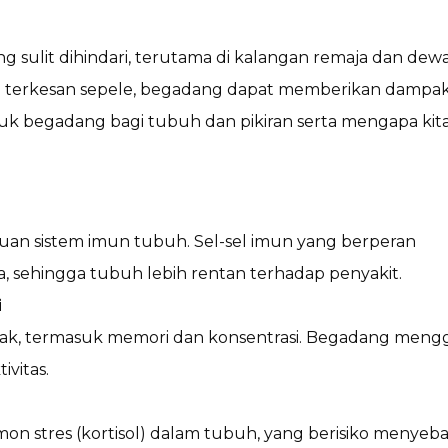
ng sulit dihindari, terutama di kalangan remaja dan d
g terkesan sepele, begadang dapat memberikan dampak b
uruk begadang bagi tubuh dan p
ikiran serta mengapa kit
n sistem imun tubuh. Sel-sel imun yang berperan
, sehingga tubuh lebih rentan terhadap penyakit.
i
tak, termasuk memori dan konsentrasi. Begadang men
vitas.
n stres (kortisol) dalam tubuh, yang berisiko menyeb